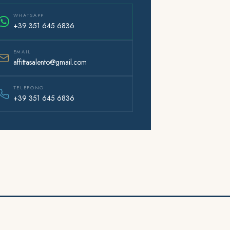
WHATSAPP
+39 351 645 6836
EMAIL
affittasalento@gmail.com
TELEFONO
+39 351 645 6836