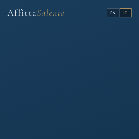
Affitta
Salento
EN
IT